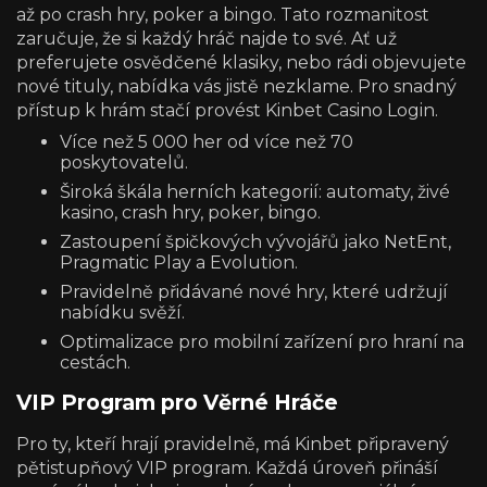
až po crash hry, poker a bingo. Tato rozmanitost
zaručuje, že si každý hráč najde to své. Ať už
preferujete osvědčené klasiky, nebo rádi objevujete
nové tituly, nabídka vás jistě nezklame. Pro snadný
přístup k hrám stačí provést Kinbet Casino Login.
Více než 5 000 her od více než 70
poskytovatelů.
Široká škála herních kategorií: automaty, živé
kasino, crash hry, poker, bingo.
Zastoupení špičkových vývojářů jako NetEnt,
Pragmatic Play a Evolution.
Pravidelně přidávané nové hry, které udržují
nabídku svěží.
Optimalizace pro mobilní zařízení pro hraní na
cestách.
VIP Program pro Věrné Hráče
Pro ty, kteří hrají pravidelně, má Kinbet připravený
pětistupňový VIP program. Každá úroveň přináší