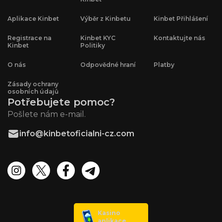
Aplikace Kinbet
Výběr z Kinbetu
Kinbet Přihlášení
Registrace na
Kinbet KYC
Kontaktujte nás
Kinbet
Politiky
O nás
Odpovědné hraní
Platby
Zásady ochrany
osobních údajů
Potřebujete pomoc?
Pošlete nám e-mail.
info@kinbetoficialni-cz.com
Kasino
aplikace