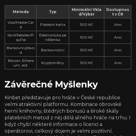
Minimální Vkla
Dostupnos
Metoda
Typ
d/Výběr
t v ČR
Visa/MasterCar
Platební karta
500 Kč
Ano
d
Skrill/Neteller/P
Elektronická pe
500 Kč
Ano
ayPal
něženka
Bankovní převo
Bankovnictví
500 Kč
Ano
d
Bitcoin, Ethere
Kryptoměny
500 Kč
Ano
um, atd.
Závěrečné Myšlenky
Kinbet představuje pro hráče v České republice
velmi atraktivní platformu. Kombinace obrovské
herní knihovny, štědrých bonusů a široké škály
platebních metod z něj dělá silného hráče na trhu. I
když chybí některé informace o licenci a
operátorovi, celkový dojem je velmi pozitivní.