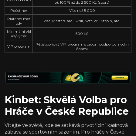
o), 100 % až do 2 500 Kč (sport)
Počet her
Více než 5 000
Platební met
Visa, MasterCard, Skrill, Neteller, Bitcoin, atd.
ody
Minimální vkl
500 Kč
ad/výběr
Pětistupňový VIP program s osobní podporou a odm
VIP program
ěnami
Kinbet: Skvělá Volba pro
Hráče v České Republice
Vítejte ve světě, kde se setkává prvotřídní kasinová
zábava se sportovním sázením. Pro hráče v České