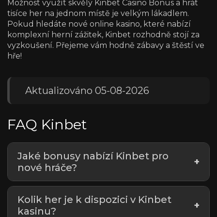
Možnost využít skvělý Kinbet Casino Bonus a hrát
tisíce her na jednom místě je velkým lákadlem.
Pokud hledáte nové online kasino, které nabízí
komplexní herní zážitek, Kinbet rozhodně stojí za
vyzkoušení. Přejeme vám hodně zábavy a štěstí ve
hře!
Aktualizováno 05-08-2026
FAQ Kinbet
Jaké bonusy nabízí Kinbet pro
nové hráče?
Kinbet nabízí dva typy uvítacích bonusů. Pro
kasinové hráče je to 250 % bonus až do 75 000
Kolik her je k dispozici v Kinbet
Kč a 350 zatočení zdarma. Pro sportovní
kasinu?