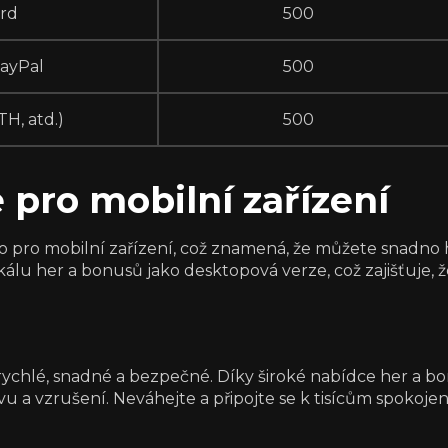
ard
500
 PayPal
500
H, atd.)
500
 pro mobilní zařízení
no pro mobilní zařízení, což znamená, že můžete snadno 
kálu her a bonusů jako desktopová verze, což zajišťuje,
 rychlé, snadné a bezpečné. Díky široké nabídce her a b
vu a vzrušení. Neváhejte a připojte se k tisícům spokojen