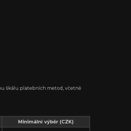
okou škálu platebních metod, včetně
Minimální výběr (CZK)